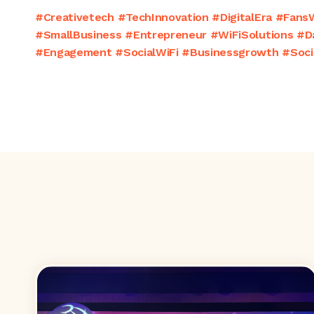
#Creativetech #TechInnovation #DigitalEra #FansW
#SmallBusiness #Entrepreneur #WiFiSolutions #D
#Engagement #SocialWiFi #Businessgrowth #Socia