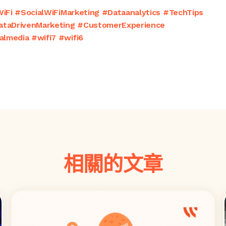
iFi #SocialWiFiMarketing #Dataanalytics #TechTips
ataDrivenMarketing #CustomerExperience
lmedia #wifi7 #wifi6
相關的文章