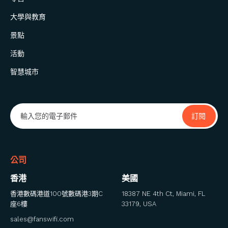
大學與教育
景點
活動
智慧城市
公司
香港
美國
香港數碼港道100號數碼港3期C
18387 NE 4th Ct, Miami, FL
座6樓
33179, USA
sales@fanswifi.com