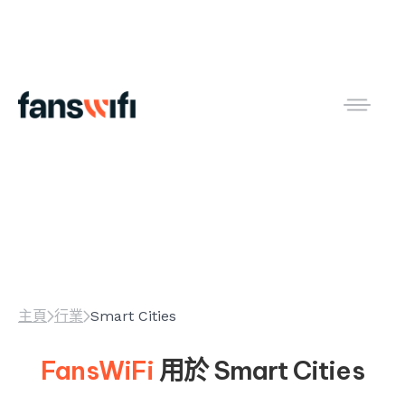
Smart Cities
主頁
行業
Smart Cities
FansWiFi
用於
Smart Cities